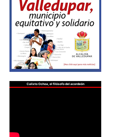
Calixto Ochoa, el filósofo del acordeón