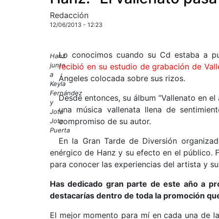
Redacción
12/06/2013 - 12:23
Lo conocimos cuando su Cd estaba a pun
Hanz
junto
recibió en su estudio de grabación de Val
a
Ángeles colocada sobre sus rizos.
Keyla
Fernández
Desde entonces, su álbum “Vallenato en el 
y
una música vallenata llena de sentimient
Jota
compromiso de su autor.
Jota
Puerta
En la Gran Tarde de Diversión organizad
enérgico de Hanz y su efecto en el público.
para conocer las experiencias del artista y s
Has dedicado gran parte de este año a p
destacarías dentro de toda la promoción que
El mejor momento para mí en cada una de la