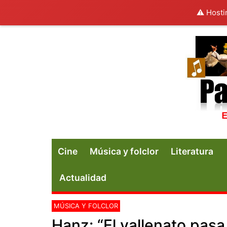
⚠️ Hosti
Cine
Música y folclor
Literatura
Actualidad
MÚSICA Y FOLCLOR
Hanz: “El vallenato pas