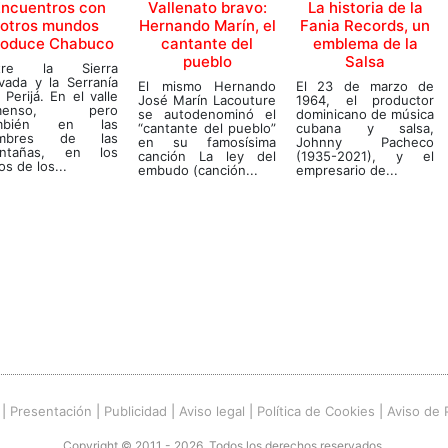
Encuentros con
Vallenato bravo:
La historia de la
otros mundos
Hernando Marín, el
Fania Records, un
roduce Chabuco
cantante del
emblema de la
pueblo
Salsa
tre la Sierra
vada y la Serranía
El mismo Hernando
El 23 de marzo de
 Perijá. En el valle
José Marín Lacouture
1964, el productor
nmenso, pero
se autodenominó el
dominicano de música
mbién en las
“cantante del pueblo”
cubana y salsa,
mbres de las
en su famosísima
Johnny Pacheco
ntañas, en los
canción La ley del
(1935-2021), y el
os de los...
embudo (canción...
empresario de...
|
Presentación
|
Publicidad
|
Aviso legal
|
Política de Cookies
|
Aviso de 
Copyright © 2011 - 2026. Todos los derechos reservados.