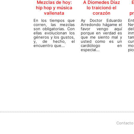
Mezclas de hoy:
A Diomedes Díaz
hip hop y música
lo traicionó el
vallenata
p
corazón
En los tiempos que
En
Ay Doctor Eduardo
corren, las mezclas
Ne
Arredondo hágame el
son obligatorias. Con
del
favor vengo aquí
ellas evolucionan los
i
porque en verdad es
géneros y los gustos,
ta
que me siento mal y
y, de hecho, el
cu
usted como es un
encuentro que...
mo
cardiólogo en
pic
especial...
Contacto