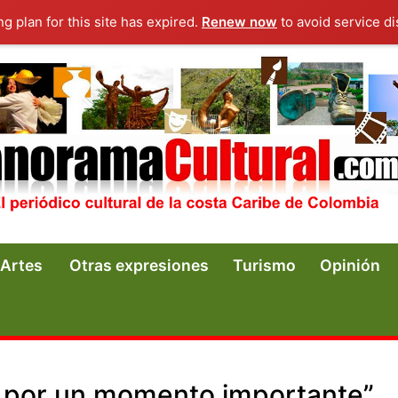
ng plan for this site has expired.
Renew now
to avoid service di
Artes
Otras expresiones
Turismo
Opinión
a por un momento importante”