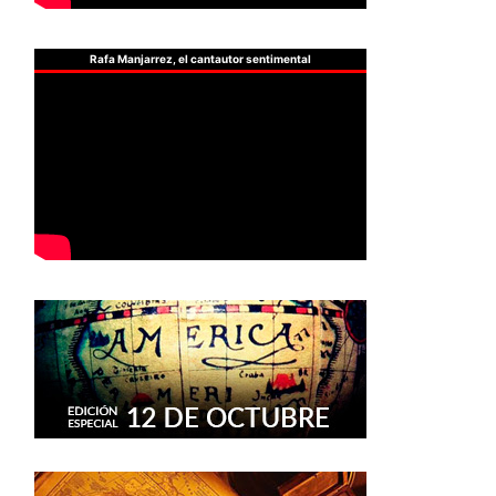
Rafa Manjarrez, el cantautor sentimental