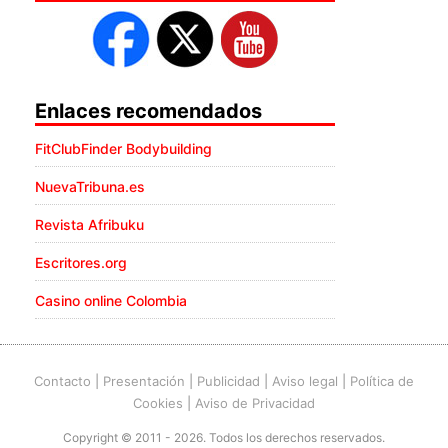
Enlaces recomendados
FitClubFinder Bodybuilding
NuevaTribuna.es
Revista Afribuku
Escritores.org
Casino online Colombia
Contacto
|
Presentación
|
Publicidad
|
Aviso legal
|
Política de
Cookies
|
Aviso de Privacidad
Copyright © 2011 - 2026. Todos los derechos reservados.