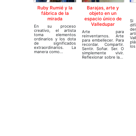
Ruby Rumié y la
Barajas, arte y
fábrica de la
objeto en un
mirada
espacio único de
Si
Valledupar
di
En su proceso
den
creativo, el artista
Arte para
a
toma elementos
reinventarnos. Arte
Val
ordinarios y los dota
para embellecer. Para
pl
de significados
recordar. Compartir.
los
extraordinarios. La
Sentir. Soñar. Ser. O
manera como...
simplemente vivir.
Reflexionar sobre la...