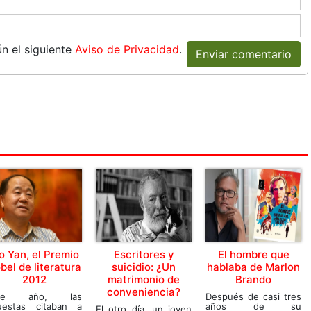
n el siguiente
Aviso de Privacidad
.
Enviar comentario
 Yan, el Premio
Escritores y
El hombre que
bel de literatura
suicidio: ¿Un
hablaba de Marlon
2012
matrimonio de
Brando
conveniencia?
ste año, las
Después de casi tres
uestas citaban a
años de su
El otro día, un joven