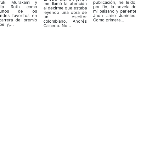
ruki Murakami y
publicación, he leído,
me llamó la atención
ilip Roth como
por fin, la novela de
al decirme que estaba
gunos de los
mi paisano y pariente
leyendo una obra de
andes favoritos en
Jhon Jairo Junieles.
un escritor
carrera del premio
Como primera...
colombiano, Andrés
el y,...
Caicedo. No...