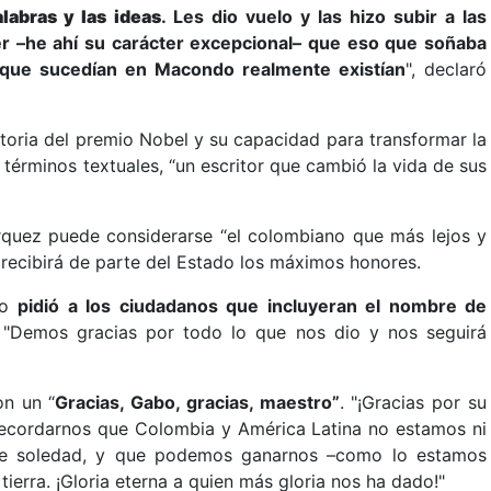
alabras y las ideas
. Les dio vuelo y las hizo subir a las
er –he ahí su carácter excepcional– que eso que soñaba
s que sucedían en Macondo realmente existían
", declaró
ctoria del premio Nobel y su capacidad para transformar la
en términos textuales, “un escritor que cambió la vida de sus
rquez puede considerarse “el colombiano que más lejos y
y recibirá de parte del Estado los máximos honores.
io
pidió a los ciudadanos que incluyeran el nombre de
"Demos gracias por todo lo que nos dio y nos seguirá
on un “
Gracias, Gabo, gracias, maestro
”
. "¡Gracias por su
 recordarnos que Colombia y América Latina no estamos ni
de soledad, y que podemos ganarnos –como lo estamos
erra. ¡Gloria eterna a quien más gloria nos ha dado!"