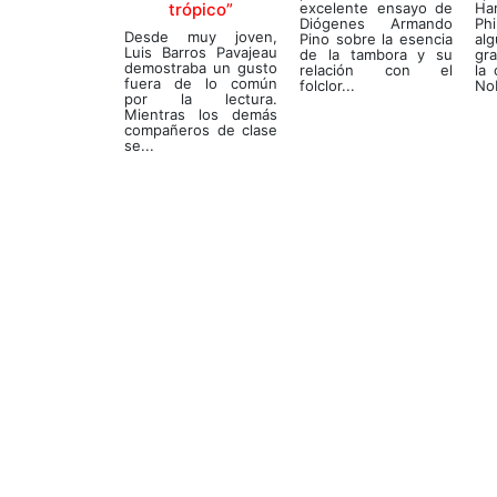
trópico”
excelente ensayo de
Ha
Diógenes Armando
Ph
Desde muy joven,
Pino sobre la esencia
al
Luis Barros Pavajeau
de la tambora y su
gr
demostraba un gusto
relación con el
la 
fuera de lo común
folclor...
Nob
por la lectura.
Mientras los demás
compañeros de clase
se...