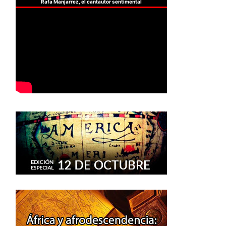
Rafa Manjarrez, el cantautor sentimental