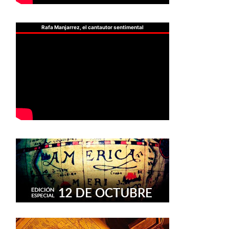
Rafa Manjarrez, el cantautor sentimental