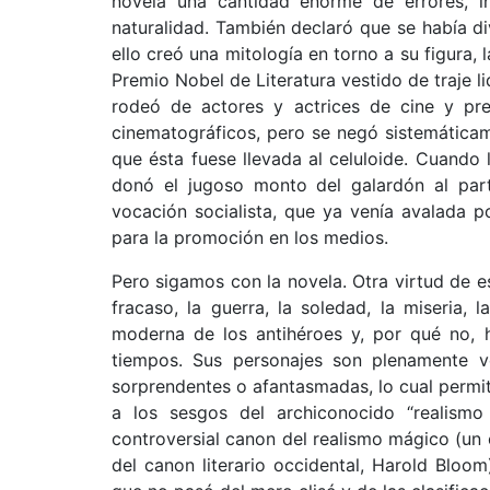
novela una cantidad enorme de errores, i
naturalidad. También declaró que se había 
ello creó una mitología en torno a su figura, 
Premio Nobel de Literatura vestido de traje l
rodeó de actores y actrices de cine y pres
cinematográficos, pero se negó sistemática
que ésta fuese llevada al celuloide. Cuando
donó el jugoso monto del galardón al parti
vocación socialista, que ya venía avalada p
para la promoción en los medios.
Pero sigamos con la novela. Otra virtud de e
fracaso, la guerra, la soledad, la miseria, 
moderna de los antihéroes y, por qué no, h
tiempos. Sus personajes son plenamente ve
sorprendentes o afantasmadas, lo cual permit
a los sesgos del archiconocido “realismo m
controversial canon del realismo mágico (un
del canon literario occidental, Harold Bloom