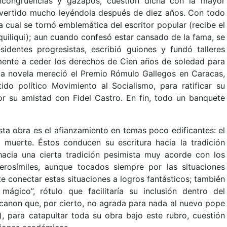
ncongruencias y gazapos, cuestión dicha con la mayor
divertido mucho leyéndola después de diez años. Con todo
la cual se tornó emblemática del escritor popular (recibe el
iquiliqui); aun cuando confesó estar cansado de la fama, se
identes progresistas, escribió guiones y fundó talleres
mente a ceder los derechos de Cien años de soledad para
 la novela mereció el Premio Rómulo Gallegos en Caracas,
do político Movimiento al Socialismo, para ratificar su
or su amistad con Fidel Castro. En fin, todo un banquete
sta obra es el afianzamiento en temas poco edificantes: el
la muerte. Éstos conducen su escritura hacia la tradición
acia una cierta tradición pesimista muy acorde con los
rosímiles, aunque tocados siempre por las situaciones
e conectar estas situaciones a logros fantásticos; también
ágico”, rótulo que facilitaría su inclusión dentro del
 canon que, por cierto, no agrada para nada al nuevo pope
), para catapultar toda su obra bajo este rubro, cuestión