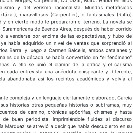
ción: Borges, Carpentier, Cortázar, Rulfo. Había en ellos
alismo y del verismo racionalista. Mundos metafísicos
rtázar), maravillosos (Carpentier), o fantasmales (Rulfo)
d y en cierto modo le prepararon el terreno. La novela se
ial Suramericana de Buenos Aires, después de haber corrido
nzó a venderse por encima de las expectativas, y hubo de
 ya había adquirido un nivel de ventas que sorprendió al
rlos Barral y luego a Carmen Balcells, ambos catalanes y
finales de la década se había convertido en “el fenómeno”
nas. A ello se unió el clamor de la crítica y el carisma
n cada entrevista una anécdota chispeante y diferente,
ela abandonaba así los recintos académicos y volvía al
nte compleja y un lenguaje ciertamente elaborado, García
sus historias otras pequeñas historias o subtramas, muy
 cuentos de camino, crónicas apócrifas, chismes y hasta
 de buen periodista, imprimiéndole fluidez al discurso
ía Márquez se atrevió a decir que había descubierto en su