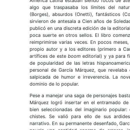
América Latina estaban siendo focos de aten
algo que traspasaba los límites del natur
(Borges), absurdos (Onetti), fantásticos (Co
sirvieron de antesala a Cien años de Soleda
publicó en una discreta edición de la editor
poca suerte en otros sellos. El libro come
reimprimirse varias veces. En pocos meses,
propio autor y a los editores (primero a Ca
artífices de este
boom
editorial) y ya para 
de popularidad de las letras hispanoamerica
personal de García Márquez, que revelaba e
salpicada de humor e irreverencia. La nov
dominio de lo popular.
Pese a manejar una saga de personajes basta
Márquez logró insertar en el entramado de 
bien seleccionadas del imaginario popular:
chistes. Se valió para ello de sus ardides
narrativo. En su permanente desenfado, Garc