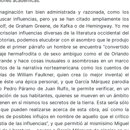
ciones académicas.
aginación tan bien administrada y razonada, como los
uscar influencias, pero ya se han citado ampliamente los
Woolf, de Graham Greene, de Kafka o de Hemingway. Yo me
risolan influencias diversas de la literatura occidental del
 notorias, podemos elucubrar con el asombro que le produjo
e el primer párrafo un hombre se encuentra “convertido
naje hermafrodita o de sexo ambiguo como el de Orlando
grande y hace cosas inusuales o asombrosas en un marco
ntos de la narrativa norteamericana como los cuentos de
as de William Faulkner, quien crea (o mejor inventa) el
 éste una épica personal, y que García Márquez parodia
 Pedro Páramo de Juan Rulfo, le permite verificar, en un
ación de sus habitantes, quienes se mueven en un ámbito
en en sí mismos los secretos de la tierra. Esta sería sólo
s que pueden realizarse acerca de esta obra, así como la
es de posibles influjos en nombre de aquello que el crítico
ia de las influencias”, y que permitió al mismísimo Miguel