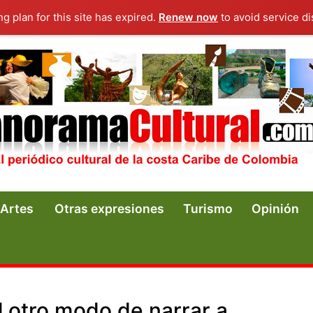
ng plan for this site has expired.
Renew now
to avoid service di
Artes
Otras expresiones
Turismo
Opinión
l otro modo de narrar a