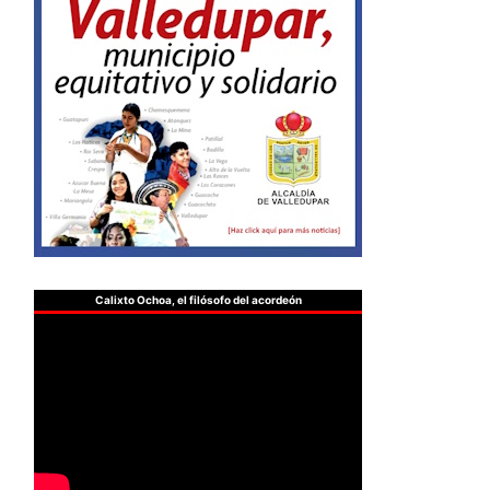
Calixto Ochoa, el filósofo del acordeón