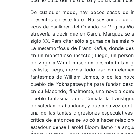
que no pasó del mero clisé y de las clasifica
De cualquier modo, hay pocos casos de im
presentes en este libro. No soy amigo de b
ecos de Faulkner, del Orlando de Virginia 
atrevería a decir que en García Márquez se ac
siglo XX. Para citar sólo algunas de las más
La metamorfosis de Franz Kafka, donde desd
en un monstruoso insecto”; luego, un perso
de Virginia Woolf posee un desenfado tan 
realista; luego, mezcla todo eso con eleme
fantasmas de William James, o de las novel
pueblo de Yoknapatawpha para fundar desde
en su Macondo; finalmente, una novela como
pueblo fantasma como Comala, la transfigur
de soledad o abandono, y que a su vez contien
una de las tantas digresiones especulativa
crítica de entonces se volcó a hacer relacion
estadounidense Harold Bloom llamó “la angust