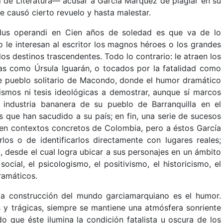
 de Literatura— acusar a García Márquez de plagiar en su
e causó cierto revuelo y hasta malestar.
us operandi en Cien años de soledad es que va de lo
 No le interesan al escritor los magnos héroes o los grandes
los destinos trascendentes. Todo lo contrario: le atraen los
as como Úrsula Iguarán, o tocados por la fatalidad como
se pueblo solitario de Macondo, donde el humor dramático
ismos ni tesis ideológicas a demostrar, aunque sí marcos
a industria bananera de su pueblo de Barranquilla en el
s que han sacudido a su país; en fin, una serie de sucesos
 en contextos concretos de Colombia, pero a éstos García
los o de identificarlos directamente con lugares reales;
, desde el cual logra ubicar a sus personajes en un ámbito
cial, el psicologismo, el positivismo, el historicismo, el
ramáticos.
la construcción del mundo garciamarquiano es el humor.
 y trágicas, siempre se mantiene una atmósfera sonriente
o que éste ilumina la condición fatalista u oscura de los