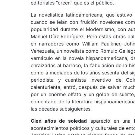
editoriales “creen” que es el público.
La novelística latinoamericana, que estuv
cuando se leían con fruición novelones c
popularidad durante el Modernismo, con a
Manuel Díaz Rodríguez. Pero estas obras pal
en narradores como William Faulkner, Jo
Venezuela, un novelista como Rómulo Gallegos
vernáculo en la novela hispanoamericana, d
enraizadas al barroco, la fabulación de la his
como a mediados de los años sesenta del si
periodista y cuentista inventivo de Co
calenturienta, entró, después de salvar mucho
por un enorme olfato y un golpe de suerte,
comentado de la literatura hispanoamerican
las décadas subsiguientes.
Cien años de soledad
apareció en una f
acontecimientos políticos y culturales de en