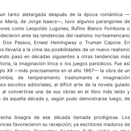
o un tanto aletargada después de la época romántica —
omo
María,
de Jorge Isaacs—, tuvo algunos parangones de
utores como Leopoldo Lugones, Rufino Blanco Fombona o
idecieron ante las tendencias del realismo norteamericano
hn Dos Passos, Ernest Hemingway o Truman Capote. En
 llevaría a la cima las posibilidades de un nuevo realismo
ando paso en décadas siguientes a otras tendencias más
toria, la imaginación lírica o los juegos paródicos. Fue así
glo XX —más precisamente en el año 1967— la obra de un
lombia, de temperamento trashumante e imaginación
s escollos editoriales, al difícil arte de la novela guiado
 al convertirse una de sus obras en el libro más leído y
a de aquella década y, según pudo demostrarse luego, de
echa bisagra de esa década llamada prodigiosa. Los
tonces favorecieron su recepción; ya escritores maduros de