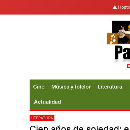
⚠️ Hosti
Cine
Música y folclor
Literatura
Actualidad
LITERATURA
Cien años de soledad: e