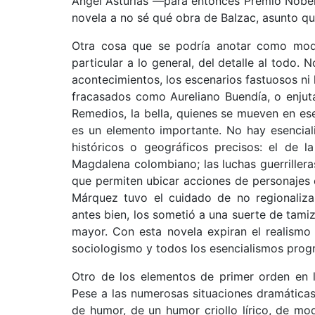
Ángel Asturias —para entonces Premio Nobel
novela a no sé qué obra de Balzac, asunto qu
Otra cosa que se podría anotar como mod
particular a lo general, del detalle al todo.
acontecimientos, los escenarios fastuosos ni 
fracasados como Aureliano Buendía, o enjut
Remedios, la bella, quienes se mueven en e
es un elemento importante. No hay esencial
históricos o geográficos precisos: el de l
Magdalena colombiano; las luchas guerrillera
que permiten ubicar acciones de personajes
Márquez tuvo el cuidado de no regionalizar
antes bien, los sometió a una suerte de tamiz
mayor. Con esta novela expiran el realismo so
sociologismo y todos los esencialismos prog
Otro de los elementos de primer orden en 
Pese a las numerosas situaciones dramáticas
de humor, de un humor criollo lírico, de mod