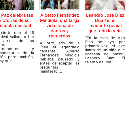
 Paz celebra las
Alberto Fernández
Leandro José Díaz
victorias de su
Mindiola, una larga
Duarte: el
scuela musical
vida llena de
invidente genial
cantos y
que todo lo veía
 cierto que el 46
recuerdos
tival Vallenato fue
"En la casa de Alto
 vitrina de los
Pino se oyó por
Al otro lado de la
jores
primera vez, el leve
línea el legendario
ordeoneros y
llanto de un niño que
cantante Alberto
mpositores de la
acababa de nacer",
Fernández Mindiola
gión pero también,
Leandro Díaz. El
hablaba pausado y
ay que...
talento es una...
antes de aceptar las
preguntas
manifestó....