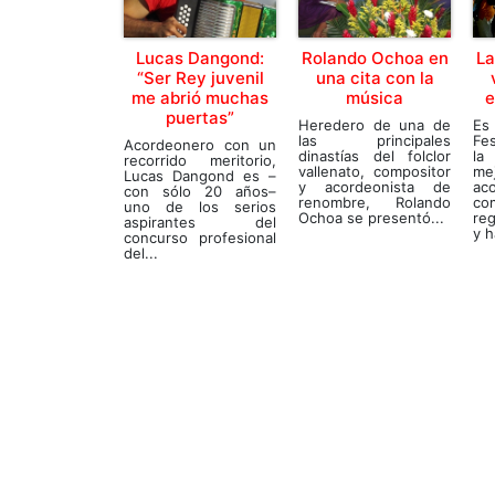
Lucas Dangond:
Rolando Ochoa en
La
“Ser Rey juvenil
una cita con la
me abrió muchas
música
e
puertas”
Heredero de una de
Es
las principales
Fes
Acordeonero con un
dinastías del folclor
la
recorrido meritorio,
vallenato, compositor
me
Lucas Dangond es –
y acordeonista de
ac
con sólo 20 años–
renombre, Rolando
co
uno de los serios
Ochoa se presentó...
re
aspirantes del
y h
concurso profesional
del...