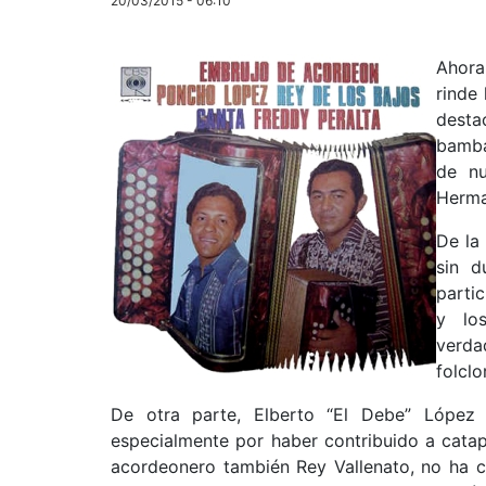
20/03/2015 - 06:10
Ahora 
rinde
dest
bamba
de nu
Herma
De la
sin d
parti
y lo
verda
folclo
De otra parte, Elberto “El Debe” López (
especialmente por haber contribuido a cata
acordeonero también Rey Vallenato, no ha c