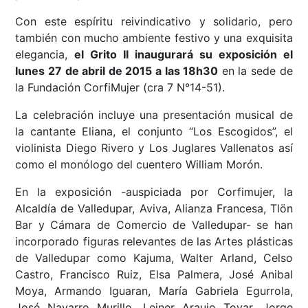
Con este espíritu reivindicativo y solidario, pero
también con mucho ambiente festivo y una exquisita
elegancia,
el Grito II inaugurará su exposición el
lunes 27 de abril de 2015 a las 18h30
en la sede de
la Fundación CorfiMujer (cra 7 N°14-51).
La celebración incluye una presentación musical de
la cantante Eliana, el conjunto “Los Escogidos”, el
violinista Diego Rivero y Los Juglares Vallenatos así
como el monólogo del cuentero William Morón.
En la exposición -auspiciada por Corfimujer, la
Alcaldía de Valledupar, Aviva, Alianza Francesa, Tlön
Bar y Cámara de Comercio de Valledupar- se han
incorporado figuras relevantes de las Artes plásticas
de Valledupar como Kajuma, Walter Arland, Celso
Castro, Francisco Ruiz, Elsa Palmera, José Anibal
Moya, Armando Iguaran, María Gabriela Egurrola,
José Navarro Murillo, Leiner Araujo Tovar, Jorge