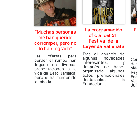
La programación
E
“Muchas personas
oficial del 51°
me han querido
Festival de la
corromper, pero no
Leyenda Vallenata
lo han logrado”
Tras el anuncio de
Las ofertas para
algunas novedades
Co
perder el rumbo han
interesantes, y
de
llegado en diversas
después de haber
si
presentaciones a la
organizado algunos
Rey
vida de Beto Jamaica,
actos promocionales
Fes
pero él ha mantenido
destacables, la
Va
la mirada...
Fundación...
Jul