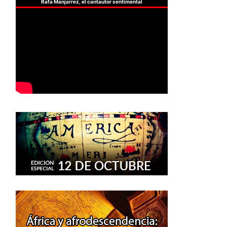
Rafa Manjarrez, el cantautor sentimental