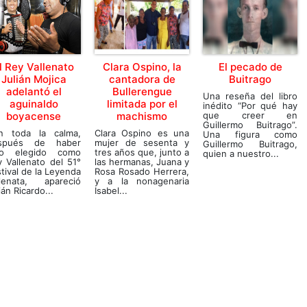
l Rey Vallenato
Clara Ospino, la
El pecado de
Julián Mojica
cantadora de
Buitrago
adelantó el
Bullerengue
Una reseña del libro
aguinaldo
limitada por el
inédito “Por qué hay
boyacense
machismo
que creer en
Guillermo Buitrago”.
n toda la calma,
Clara Ospino es una
Una figura como
spués de haber
mujer de sesenta y
Guillermo Buitrago,
do elegido como
tres años que, junto a
quien a nuestro...
 Vallenato del 51°
las hermanas, Juana y
tival de la Leyenda
Rosa Rosado Herrera,
llenata, apareció
y a la nonagenaria
ián Ricardo...
Isabel...