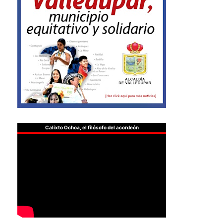
Calixto Ochoa, el filósofo del acordeón