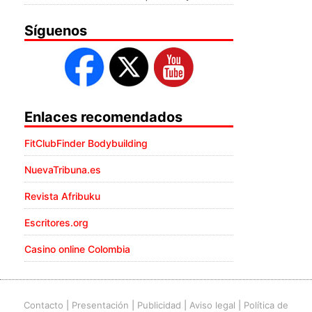
Síguenos
Enlaces recomendados
FitClubFinder Bodybuilding
NuevaTribuna.es
Revista Afribuku
Escritores.org
Casino online Colombia
Contacto
|
Presentación
|
Publicidad
|
Aviso legal
|
Política de