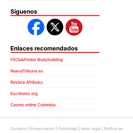
Síguenos
Enlaces recomendados
FitClubFinder Bodybuilding
NuevaTribuna.es
Revista Afribuku
Escritores.org
Casino online Colombia
Contacto
|
Presentación
|
Publicidad
|
Aviso legal
|
Política de