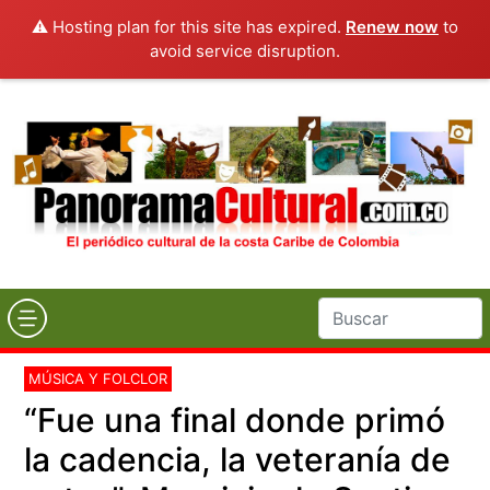
⚠️ Hosting plan for this site has expired.
Renew now
to
avoid service disruption.
MÚSICA Y FOLCLOR
“Fue una final donde primó
la cadencia, la veteranía de