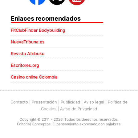
Enlaces recomendados
FitClubFinder Bodybuilding
NuevaTribuna.es
Revista Afribuku
Escritores.org
Casino online Colombia
Contacto
|
Presentación
|
Publicidad
|
Aviso legal
|
Política de
Cookies
|
Aviso de Privacidad
Copyright © 2011 - 2026. Todos los derechos reservados.
Editorial Conceptos. El pensamiento expresado con palabras.