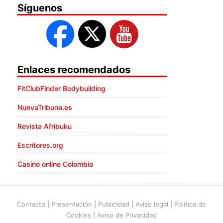
Síguenos
Enlaces recomendados
FitClubFinder Bodybuilding
NuevaTribuna.es
Revista Afribuku
Escritores.org
Casino online Colombia
Contacto
|
Presentación
|
Publicidad
|
Aviso legal
|
Política de
Cookies
|
Aviso de Privacidad