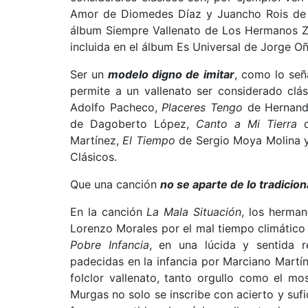
Amor de Diomedes Díaz y Juancho Rois de
álbum Siempre Vallenato de Los Hermanos 
incluida en el álbum Es Universal de Jorge O
Ser un
modelo digno de imitar
, como lo seña
permite a un vallenato ser considerado clá
Adolfo Pacheco,
Placeres Tengo
de Hernand
de Dagoberto López,
Canto a Mi Tierra
d
Martínez,
El Tiempo
de Sergio Moya Molina 
Clásicos.
Que una canción
no se aparte de lo tradicion
En la canción
La Mala Situación
, los herman
Lorenzo Morales por el mal tiempo climático 
Pobre Infancia
, en una lúcida y sentida r
padecidas en la infancia por Marciano Martín
folclor vallenato, tanto orgullo como el m
Murgas no solo se inscribe con acierto y sufi