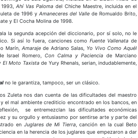
 1993,
Ahí Vas Paloma
del Chiche Maestre, incluida en el
Zuleta de 1996 y
Amaneceres del Valle
de Romualdo Brito,
ñate y El Cocha Molina de 1998.
la la segunda acepción del diccionario, por sí solo, no le
sico. Si así lo fuera, canciones como
Fuente Vallenata
de
o Marín,
Amaraje
de Adriano Salas,
Yo Vivo Como Aquél
e Israel Romero,
Con Calma y Paciencia
de Marciano
y
El Moto Taxista
de Yury Rhenals, serian, indudablemente,
al
no le garantiza, tampoco, ser un clásico.
os Zuleta nos dan cuenta de las dificultades del maestro
y el mal ambiente crediticio encontrado en los bancos, en
eflexión, se entremezclan las dificultades económicas
ez y su orgullo y entusiasmo por sentirse arte y parte del
ostrado en
Juglares de Mi Tierra
, canción en la cual Beto
ciencia en la herencia de los juglares que empezaron a dar