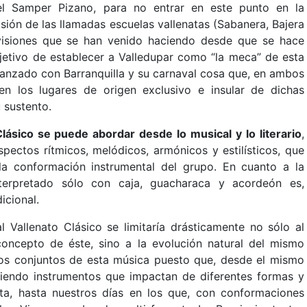
el Samper Pizano, para no entrar en este punto en la
sión de las llamadas escuelas vallenatas (Sabanera, Bajera
 divisiones que se han venido haciendo desde que se hace
bjetivo de establecer a Valledupar como “la meca” de esta
canzado con Barranquilla y su carnaval cosa que, en ambos
n los lugares de origen exclusivo e insular de dichas
 sustento.
Clásico se puede abordar desde lo musical y lo literario
,
pectos rítmicos, melódicos, armónicos y estilísticos, que
a conformación instrumental del grupo. En cuanto a la
interpretado sólo con caja, guacharaca y acordeón es,
icional.
l Vallenato Clásico se limitaría drásticamente no sólo al
oncepto de éste, sino a la evolución natural del mismo
os conjuntos de esta música puesto que, desde el mismo
uciendo instrumentos que impactan de diferentes formas y
ta, hasta nuestros días en los que, con conformaciones