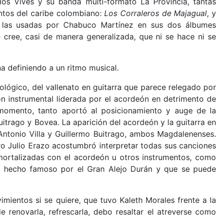
os Vives y su banda multi-formato La Provincia, tantas
ntos del caribe colombiano:
Los Corraleros de Majagual
, y
mo las usadas por Chabuco Martínez en sus dos álbumes
 cree, casi de manera generalizada, que ni se hace ni se
a definiendo a un ritmo musical.
ológico, del vallenato en guitarra que parece relegado por
ción instrumental liderada por el acordeón en detrimento de
momento, tanto aportó al posicionamiento y auge de la
itrago y Bovea. La aparición del acordeón y la guitarra en
Antonio Villa y Guillermo Buitrago, ambos Magdalenenses.
o Julio Erazo acostumbró interpretar todas sus canciones
nmortalizadas con el acordeón u otros instrumentos, como
, hecho famoso por el Gran Alejo Durán y que se puede
mientos si se quiere, que tuvo Kaleth Morales frente a la
e renovarla, refrescarla, debo resaltar el atreverse como