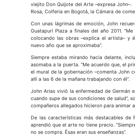
viejito Don Quijote del Arte –expresa John–. 
Rosa, Colferia en Bogotá, la Cámara de comer
Con unas lágrimas de emoción, John recuerd
Guatapurí Plaza a finales del año 2011. “
colocando las obras –explica el artista– y
nuevo año que se aproximaba”.
Siempre estaba mirando hacia delante, inc
asomaba a la puerta. “Me acuerdo que, el pr
el mural de la gobernación –comenta John c
allí a las 6 de la mañana trabajando con él”.
John Arias vivió la enfermedad de Germán en
cuando supe de sus condiciones de salud”, sos
compañeros allegados hicieron para animar al
De las características más destacables de P
aprendió que el arte no tiene precio. “Siempr
no se compra. Ésas eran sus enseñanzas”.