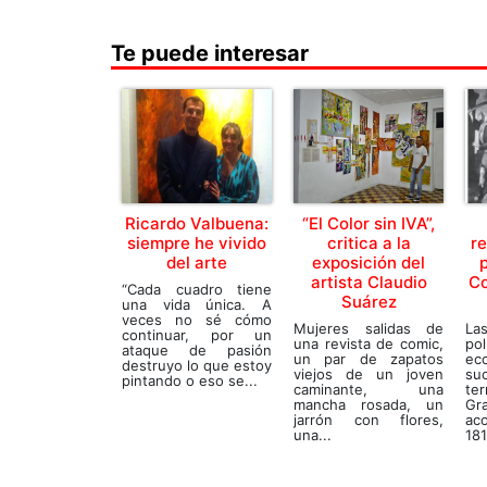
Te puede interesar
Ricardo Valbuena:
“El Color sin IVA”,
siempre he vivido
critica a la
r
del arte
exposición del
p
artista Claudio
Co
“Cada cuadro tiene
Suárez
una vida única. A
veces no sé cómo
Mujeres salidas de
La
continuar, por un
una revista de comic,
p
ataque de pasión
un par de zapatos
ec
destruyo lo que estoy
viejos de un joven
su
pintando o eso se...
caminante, una
ter
mancha rosada, un
Gr
jarrón con flores,
ac
una...
181