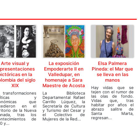
Arte visual y
La exposición
Elsa Palmera
epresentaciones
Empoderarte II en
Pineda: el Mar que
ictóricas en la
Valledupar, en
se lleva en las
lombia del siglo
homenaje a Sara
manos
XIX
Maestre de Acosta
Hay vidas que se
tejen con el rumor de
s transformaciones
La Biblioteca
las olas de fondo.
olíticas y
Departamental Rafael
Vidas que, tras
onómicas que
Carrillo Lúquez, la
habitar por años el
cedieron en el
Secretaría de Cultura
abrazo salitre de
ritorio de la Nueva
y Turismo del Cesar y
Santa Marta,
anada, tras los
el Colectivo de
regresan...
ontecimientos de
Mujeres de la Red...
0 y...