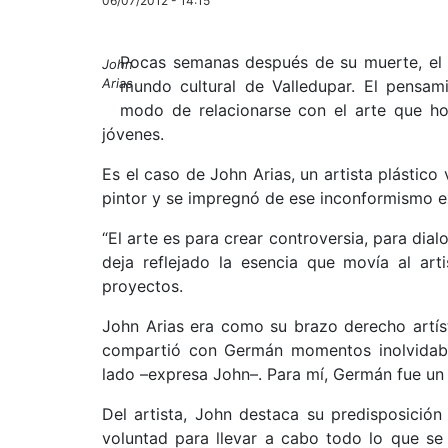
06/07/2012 - 14:15
Pocas semanas después de su muerte, el 
John
Arias
mundo cultural de Valledupar. El pensam
modo de relacionarse con el arte que ho
jóvenes.
Es el caso de John Arias, un artista plásti
pintor y se impregnó de ese inconformismo ex
“El arte es para crear controversia, para dia
deja reflejado la esencia que movía al art
proyectos.
John Arias era como su brazo derecho artíst
compartió con Germán momentos inolvidable
lado –expresa John–. Para mí, Germán fue un 
Del artista, John destaca su predisposición
voluntad para llevar a cabo todo lo que se