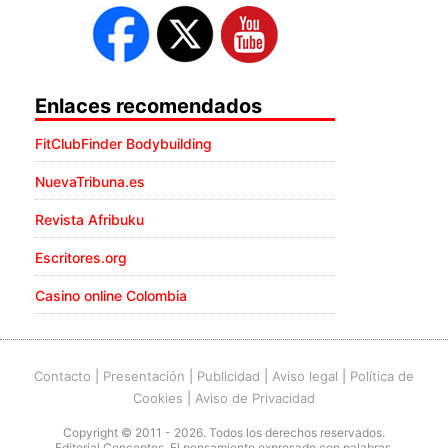
Enlaces recomendados
FitClubFinder Bodybuilding
NuevaTribuna.es
Revista Afribuku
Escritores.org
Casino online Colombia
Contacto
|
Presentación
|
Publicidad
|
Aviso legal
|
Política de
Cookies
|
Aviso de Privacidad
Copyright © 2011 - 2026. Todos los derechos reservados.
Editorial Conceptos. El pensamiento expresado con palabras.