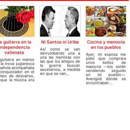
a guitarra en la
Ni Santos ni Uribe
Cocina y memoria
Independencia
en los pueblos
Así como se van
vallenata
derrumbando una a
Ayer, mi esposa me
una las mentiras con
pidió que comprara
 guitarra en manos
las que los amigos de
unos bollos de
la trova juglaresca
la guerra buscan
mazorca —los están
pañola acompañaba
asustarnos, a medida
vendiendo seguido
conquistador en el
en que se van...
en mi pueblo—.
empo de descanso,
Averigüé dónde se
rque la música era
encontraban...
.