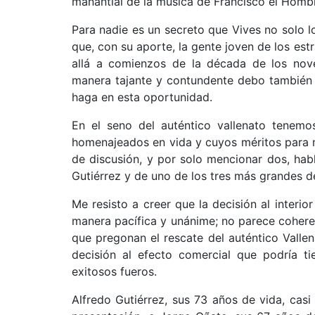
manantial de la música de Francisco el Homb
Para nadie es un secreto que Vives no solo lo
que, con su aporte, la gente joven de los est
allá a comienzos de la década de los noven
manera tajante y contundente debo también 
haga en esta oportunidad.
En el seno del auténtico vallenato tenemos
homenajeados en vida y cuyos méritos para 
de discusión, y por solo mencionar dos, hab
Gutiérrez y de uno de los tres más grandes de
Me resisto a creer que la decisión al interio
manera pacífica y unánime; no parece coheren
que pregonan el rescate del auténtico Vallena
decisión al efecto comercial que podría t
exitosos fueros.
Alfredo Gutiérrez, sus 73 años de vida, casi