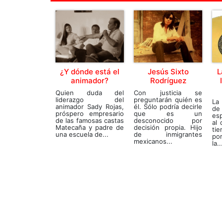
¿Y dónde está el
Jesús Sixto
L
animador?
Rodríguez
Quien duda del
Con justicia se
liderazgo del
preguntarán quién es
La
animador Sady Rojas,
él. Sólo podría decirle
de 
próspero empresario
que es un
es
de las famosas castas
desconocido por
al 
Matecaña y padre de
decisión propia. Hijo
ti
una escuela de...
de inmigrantes
po
mexicanos...
la..