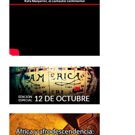
Rafa Manjarrez, el cantautor sentimental