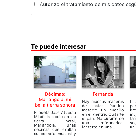
Autorizo el tratamiento de mis datos segú
Te puede interesar
Décimas:
Fernanda
Mariangola, mi
Hay muchas maneras
I 
bella tierra sonora
de matar. Pueden
po
meterte un cuchillo
ir
El poeta José Atuesta
en el vientre. Quitarte
muj
Mindiola dedica a su
el pan. No curarte de
ta
tierra natal,
una enfermedad.
se
Mariangola, unas
Meterte en una...
un 
décimas que exaltan
su esencia musical y