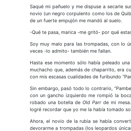
Saqué mi pañuelo y me dispuse a secarle s
novio (un negro corpulento como los de Qui
de un fuerte empujón me mandó al suelo.
-Qué te pasa, marica -me gritó- por qué est
Soy muy malo para las trompadas, con lo ú
veces -lo admito- también me fallan.
Hasta ese momento sólo había peleado una v
muchacho que, además de chaparrito, era cu
con mis escasas cualidades de furibundo “Pa
Sin embargo, pasó todo lo contrario, “Pambel
con un gancho izquierdo me rompió la boca
robado una botella de
Old Parr
de mi mesa. 
logré recordar que yo me la había tomado sol
Ahora, el novio de la rubia se había conve
devorarme a trompadas (los leopardos únicam