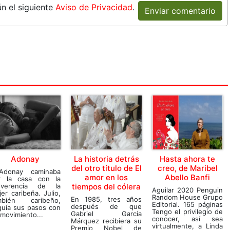
n el siguiente
Aviso de Privacidad
.
Enviar comentario
Adonay
La historia detrás
Hasta ahora te
del otro título de El
creo, de Maribel
Adonay caminaba
amor en los
Abello Banfi
r la casa con la
reverencia de la
tiempos del cólera
Aguilar 2020 Penguin
er caribeña. Julio,
Random House Grupo
En 1985, tres años
mbién caribeño,
Editorial. 165 páginas
después de que
guía sus pasos con
Tengo el privilegio de
Gabriel García
movimiento...
conocer, así sea
Márquez recibiera su
virtualmente, a Linda
Premio Nobel de