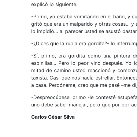
explicó lo siguiente:
-Primo, yo estaba vomitando en el baño, y cua
gritó que era un malparido y otras cosas… y e
lo impidió… al parecer usted se asustó bas
-¿Dices que la rubia era gordita?- lo interrump
-Sí, primo, era gordita como una pintura d
espinillas… Pero lo peor vino después. Yo lo
mitad de camino usted reaccionó y comenzó 
taxista. Casi que nos hacía estrellar. Entonc
a casa. Perdóneme, creo que me pasé –me di
-Despreocúpese, primo -le contesté estupefa
uno debe saber manejar, pero que por borrac
Carlos César Silva