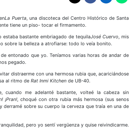
 en
La Puerta
, una discoteca del Centro Histórico de Santa
te tiene un piso- tocar el firmamento.
Yo estaba bastante embriagado de tequila
José Cuervo
, mis
sobre la belleza a atrofiarse: todo lo veía bonito.
 de entonado que yo. Teníamos varias horas de andar de
amos pegado.
vitar distraerme con una hermosa rubia que, acariciándose
sa al ritmo de
Rat Inmi Kitchen
de UB-40.
, cuando me adelanté bastante, volteé la cabeza sin
n! ¡Pran!
, choqué con otra rubia más hermosa (sus senos
 y derramé sobre su cuerpo la cerveza que traía en una de
ranquilidad, pero yo sentí vergüenza y quise reivindicarme.