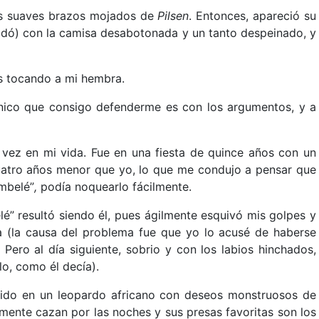
us suaves brazos mojados de
Pilsen
. Entonces, apareció su
bdó) con la camisa desabotonada y un tanto despeinado, y
as tocando a mi hembra.
nico que consigo defenderme es con los argumentos, y a
ez en mi vida. Fue en una fiesta de quince años con un
atro años menor que yo, lo que me condujo a pensar que
mbelé”
,
podía noquearlo fácilmente.
é” resultó siendo él, pues ágilmente esquivó mis golpes y
 (la causa del problema fue que yo lo acusé de haberse
Pero al día siguiente, sobrio y con los labios hinchados,
o, como él decía).
rtido en un leopardo africano con deseos monstruosos de
ente cazan por las noches y sus presas favoritas son los