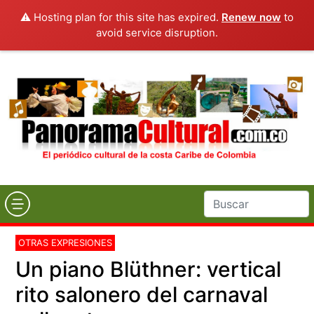
⚠️ Hosting plan for this site has expired.
Renew now
to
avoid service disruption.
OTRAS EXPRESIONES
Un piano Blüthner: vertical
rito salonero del carnaval