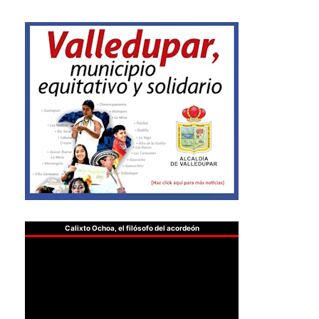
Calixto Ochoa, el filósofo del acordeón