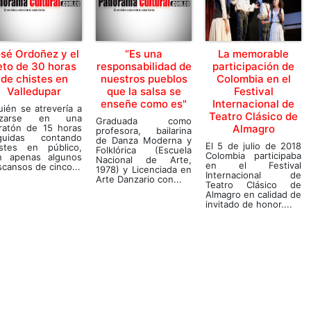
sé Ordoñez y el
“Es una
La memorable
eto de 30 horas
responsabilidad de
participación de
de chistes en
nuestros pueblos
Colombia en el
Valledupar
que la salsa se
Festival
enseñe como es"
Internacional de
ién se atrevería a
Teatro Clásico de
nzarse en una
Graduada como
ratón de 15 horas
Almagro
profesora, bailarina
guidas contando
de Danza Moderna y
El 5 de julio de 2018
istes en público,
Folklórica (Escuela
Colombia participaba
n apenas algunos
Nacional de Arte,
en el Festival
cansos de cinco...
1978) y Licenciada en
Internacional de
Arte Danzario con...
Teatro Clásico de
Almagro en calidad de
invitado de honor....