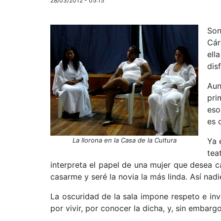
28/03/2012 - 05:15
Son
Cár
ell
dis
Aun
pri
eso
es 
La llorona en la Casa de la Cultura
Ya 
tea
interpreta el papel de una mujer que desea c
casarme y seré la novia la más linda. Así nad
La oscuridad de la sala impone respeto e invi
por vivir, por conocer la dicha, y, sin embarg