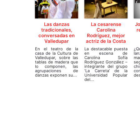
Las danzas
La cesarense
Jo
tradicionales,
Carolina
r
conversadas en
Rodríguez, mejor
Valledupar
actriz de la Costa
En el teatro de la
La destacable puesta
¿Qu
casa de la Cultura de
en escena de
la
Valledupar, sobre las
Carolina Sofía
ma
tablas de madera que
Rodríguez González –
se
lo componen, las
integrante del grupo
ch
agrupaciones de
‘La Carreta’ de la
co
danzas exponen su...
Universidad Popular
des
del...