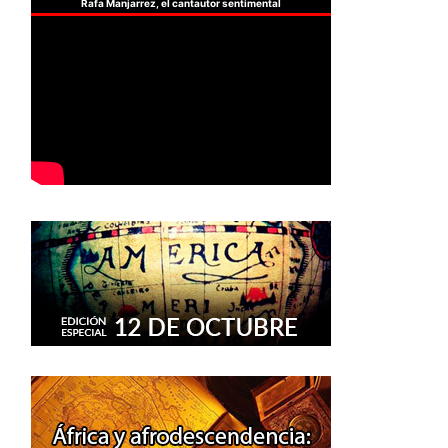
Rafa Manjarrez, el cantautor sentimental