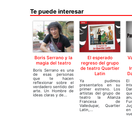
Te puede interesar
Boris Serrano y la
El esperado
V
magia del teatro
regreso del grupo
de teatro Quartier
I
Boris Serrano es una
Latin
Da
de esas personas
que te hacen
Ya pudimos
E
reflexionar sobre el
presentarlos en su
In
verdadero sentido del
primer estreno. Los
Da
arte. Un Hombre de
artistas del grupo de
q
ideas claras y de...
teatro la Alianza
an
Francesa de
Fu
Valledupar, Quartier
Ju
Latin,...
en
vue