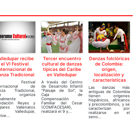
alledupar recibe
Tercer encuentro
Danzas folclóricas
el VI Festival
cultural de danzas
de Colombia:
nternacional de
típicas del Caribe
origen,
nza Tradicional
en Valledupar
localización y
características
l Festival
A través del Centro
ternacional de
de Desarrollo Infantil
Las danzas más
nza Tradicional,
“Paisaje de Sol”, la
antiguas de Colombia
ue organiza
Caja de
tienen orígenes
ualmente
Compensación
hispánicos, africanos
ndación Reyes y
Familiar del Cesar
y precolombinos, y se
glares Vallenatos
(COMFACESAR),
caracterizan por
 Valledupar,
realizará el 9 y...
realizarse en el
lve...
seno...