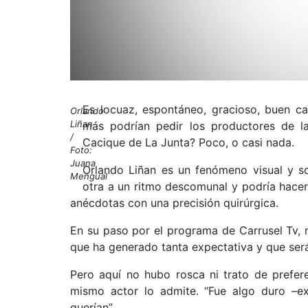
Es locuaz, espontáneo, gracioso, buen c
Orlando
Liñan
más podrían pedir los productores de l
/
Cacique de La Junta? Poco, o casi nada.
Foto:
Juana
Orlando Liñan es un fenómeno visual y s
Mengual
otra a un ritmo descomunal y podría hacer
anécdotas con una precisión quirúrgica.
En su paso por el programa de Carrusel Tv, n
que ha generado tanta expectativa y que será
Pero aquí no hubo rosca ni trato de prefere
mismo actor lo admite. “Fue algo duro –e
querían”.