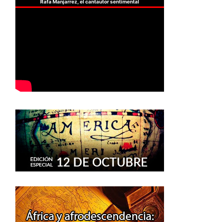
Rafa Manjarrez, el cantautor sentimental