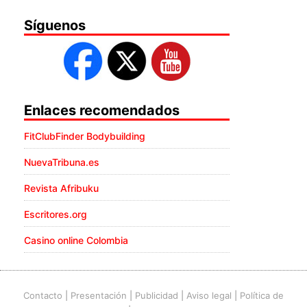
Síguenos
Enlaces recomendados
FitClubFinder Bodybuilding
NuevaTribuna.es
Revista Afribuku
Escritores.org
Casino online Colombia
Contacto
|
Presentación
|
Publicidad
|
Aviso legal
|
Política de