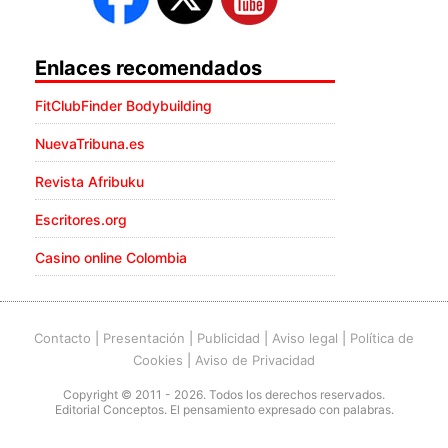
Enlaces recomendados
FitClubFinder Bodybuilding
NuevaTribuna.es
Revista Afribuku
Escritores.org
Casino online Colombia
Contacto
|
Presentación
|
Publicidad
|
Aviso legal
|
Política de
Cookies
|
Aviso de Privacidad
Copyright © 2011 - 2026. Todos los derechos reservados.
Editorial Conceptos. El pensamiento expresado con palabras.