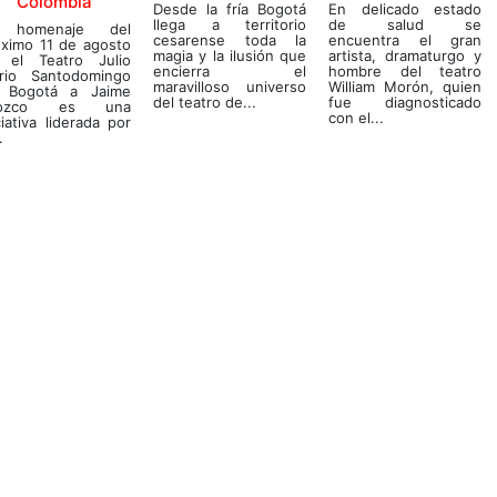
Colombia
Desde la fría Bogotá
En delicado estado
llega a territorio
de salud se
 homenaje del
cesarense toda la
encuentra el gran
óximo 11 de agosto
magia y la ilusión que
artista, dramaturgo y
 el Teatro Julio
encierra el
hombre del teatro
rio Santodomingo
maravilloso universo
William Morón, quien
 Bogotá a Jaime
del teatro de...
fue diagnosticado
rozco es una
con el...
ciativa liderada por
.