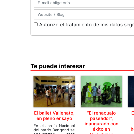
Autorizo el tratamiento de mis datos segú
Te puede interesar
El ballet Vallenato,
“El renacuajo
E
en pleno ensayo
paseador”,
inaugurado con
En el Jardín Nacional
éxito en
h
del barrio Dangond se
encuentran cada