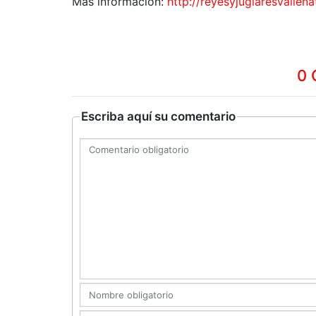
Más información:
http://reyesyjuglaresvalle
0 
Escriba aquí su comentario