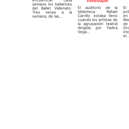
Valledupar
semana los bailarines
El auditorio de la
El
del Ballet Vallenato.
biblioteca Rafael
pr
Tres veces a la
Carrillo estaba lleno
en
semana, de las...
cuando los artistas de
Ma
la agrupación teatral
de
dirigida por Yadira
O
Vega...
ini
el..