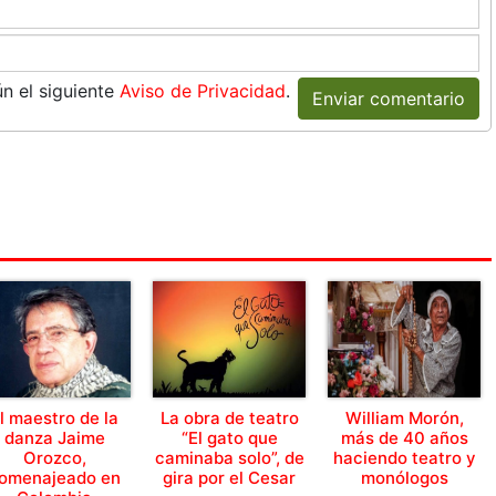
n el siguiente
Aviso de Privacidad
.
Enviar comentario
l maestro de la
La obra de teatro
William Morón,
danza Jaime
“El gato que
más de 40 años
Orozco,
caminaba solo”, de
haciendo teatro y
omenajeado en
gira por el Cesar
monólogos