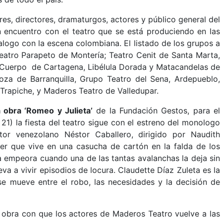
es, directores, dramaturgos, actores y público general del
n encuentro con el teatro que se está produciendo en las
ialogo con la escena colombiana. El listado de los grupos a
eatro Parapeto de Montería; Teatro Cenit de Santa Marta,
 Cuerpo de Cartagena, Libélula Dorada y Matacandelas de
oza de Barranquilla, Grupo Teatro del Sena, Ardepueblo,
 Trapiche, y Maderos Teatro de Valledupar.
a obra ‘Romeo y Julieta’
de la Fundación Gestos, para el
1) la fiesta del teatro sigue con el estreno del monologo
tor venezolano Néstor Caballero, dirigido por Naudith
jer que vive en una casucha de cartón en la falda de los
da empeora cuando una de las tantas avalanchas la deja sin
leva a vivir episodios de locura. Claudette Díaz Zuleta es la
se mueve entre el robo, las necesidades y la decisión de
a obra con que los actores de Maderos Teatro vuelve a las