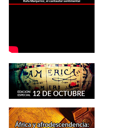
Rafa Manjarrez, el cantautor sentimental