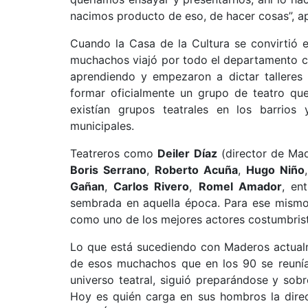
nacimos producto de eso, de hacer cosas”, a
Cuando la Casa de la Cultura se convirtió e
muchachos viajó por todo el departamento co
aprendiendo y empezaron a dictar talleres p
formar oficialmente un grupo de teatro que
existían grupos teatrales en los barrios
municipales.
Teatreros como
Deiler Díaz
(director de Ma
Boris Serrano
,
Roberto Acuña
,
Hugo Niño
,
Gañan
,
Carlos Rivero
,
Romel Amador
, en
sembrada en aquella época. Para ese mism
como uno de los mejores actores costumbrista
Lo que está sucediendo con Maderos actualm
de esos muchachos que en los 90 se reunía 
universo teatral, siguió preparándose y sobr
Hoy es quién carga en sus hombros la direc