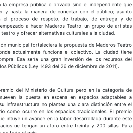
o a la empresa pública o privada sino el independiente que
er y hasta la manera de conectar con el público; asunto
en el proceso de respeto, de trabajo, de entrega y de
 empezado a hacer Maderos Teatro, un grupo de artistas
teatro y ofrecer alternativas culturales a la ciudad.
ción municipal fortaleciera la propuesta de Maderos Teatro
nde actualmente funciona el colectivo. La ciudad tiene
mpra. Esa sería una gran inversión de los recursos del
los Públicos (Ley 1493 del 26 de diciembre de 2011).
emio del Ministerio de Cultura pero en la categoría de
romueven la puesta en escena en espacios adaptables a
u infraestructura no plantea una clara distinción entre el
rio como ocurre en los espacios tradicionales. El premio
que intuye un avance en la labor desarrollada durante este
acios ue tengan un aforo entre treinta y 200 sillas. Para
 de todo el país.