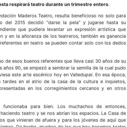
osta respirará teatro durante un trimestre entero
.
undación Maderos Teatro, resulta beneficioso no solo para
 del 2015 decidió “darse la pela” y jugarse hasta su
ndiente que pudiera levantar un expresión artística que
n y en la añoranza de los teatreros, también es ganancia
 referentes en teatro se pueden contar solo con los dedos
no de esos buenos referentes que lleva casi 30 años de su
los años 90, se empezó a sembrar la semilla de la cual pudo
iesa este arte escénico hoy en Valledupar. En esa época,
tardes en el atrio de la casa de la cultura e inquietos,
presentadas en los corregimientos cercanos y en otros
 funcionaba para bien. Los muchachos de entonces,
haciendo teatro y se nos abrían los espacios. La Casa de
pos que vinieran de afuera y para los jóvenes de aquí que
acíamos. De hecho, muchos de los que hoy hacemos teatro