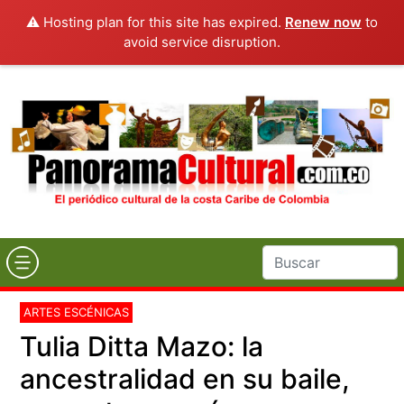
⚠️ Hosting plan for this site has expired.
Renew now
to
avoid service disruption.
ARTES ESCÉNICAS
Tulia Ditta Mazo: la
ancestralidad en su baile,