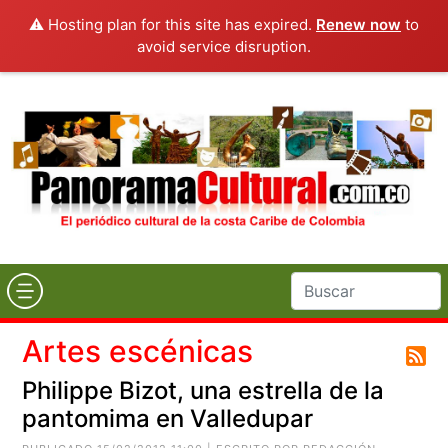
⚠️ Hosting plan for this site has expired.
Renew now
to
avoid service disruption.
Artes escénicas
Philippe Bizot, una estrella de la
pantomima en Valledupar