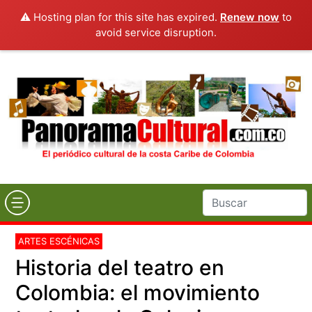
⚠️ Hosting plan for this site has expired.
Renew now
to
avoid service disruption.
ARTES ESCÉNICAS
Historia del teatro en
Colombia: el movimiento