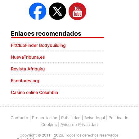
Enlaces recomendados
FitClubFinder Bodybuilding
NuevaTribuna.es
Revista Afribuku
Escritores.org
Casino online Colombia
Contacto
|
Presentación
|
Publicidad
|
Aviso legal
|
Política de
Cookies
|
Aviso de Privacidad
Copyright © 2011 - 2026. Todos los derechos reservados.