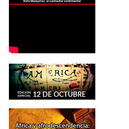
Rafa Manjarrez, el cantautor sentimental