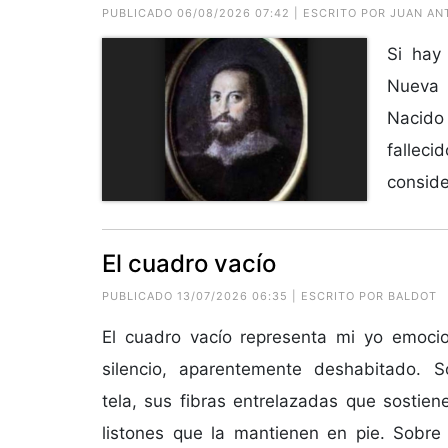
PUBLICADO 06/08/2026 07:42 | ESCRITO POR JUAN A
Si hay
Nueva 
Nacido
falleci
conside
El cuadro vacío
PUBLICADO 13/07/2026 06:35 | ESCRITO POR
BALDOT
El cuadro vacío representa mi yo emocio
silencio, aparentemente deshabitado. 
tela, sus fibras entrelazadas que sostien
listones que la mantienen en pie. Sobre 