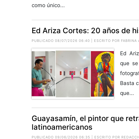
como único...
Ed Ariza Cortes: 20 años de his
PUBLICADO 08/07/2026 06:40 | ESCRITO POR
FABRINA
Ed Ariz
que se 
fotogra
Basta c
que...
Guayasamín, el pintor que retr
latinoamericanos
PUBLICADO 09/06/2026 06:35 | ESCRITO POR REDACC