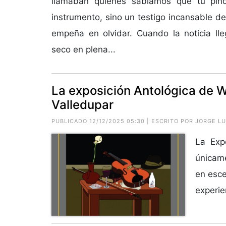
llamaban quienes sabíamos que tu pin
instrumento, sino un testigo incansable de
empeña en olvidar. Cuando la noticia ll
seco en plena...
La exposición Antológica de W
Valledupar
PUBLICADO 12/12/2025 05:30 | ESCRITO POR JORGE 
La Exp
únicame
en esce
experien