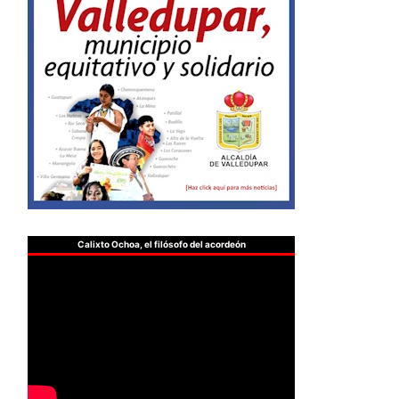
Calixto Ochoa, el filósofo del acordeón