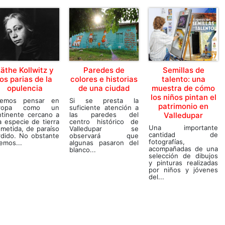
äthe Kollwitz y
Paredes de
Semillas de
los parias de la
colores e historias
talento: una
opulencia
de una ciudad
muestra de cómo
los niños pintan el
lemos pensar en
Si se presta la
patrimonio en
ropa como un
suficiente atención a
ntinente cercano a
las paredes del
Valledupar
 especie de tierra
centro histórico de
Una importante
metida, de paraíso
Valledupar se
cantidad de
rdido. No obstante
observará que
fotografías,
emos...
algunas pasaron del
acompañadas de una
blanco...
selección de dibujos
y pinturas realizadas
por niños y jóvenes
del...