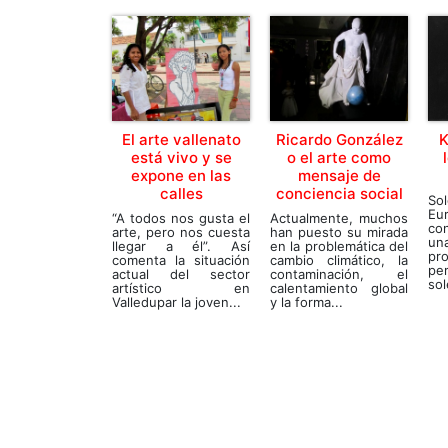
El arte vallenato
Ricardo González
K
está vivo y se
o el arte como
expone en las
mensaje de
calles
conciencia social
So
Eu
“A todos nos gusta el
Actualmente, muchos
co
arte, pero nos cuesta
han puesto su mirada
una
llegar a él”. Así
en la problemática del
pro
comenta la situación
cambio climático, la
pe
actual del sector
contaminación, el
sol
artístico en
calentamiento global
Valledupar la joven...
y la forma...