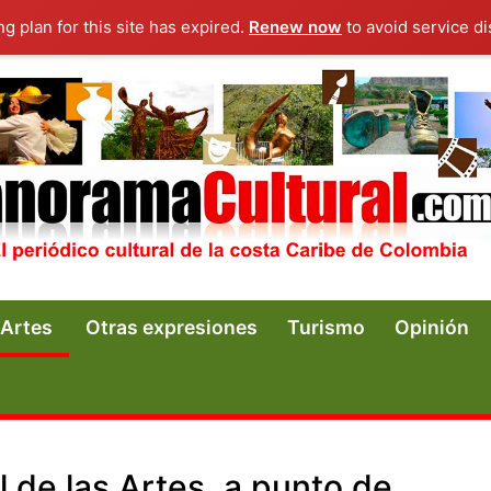
ng plan for this site has expired.
Renew now
to avoid service di
Artes
Otras expresiones
Turismo
Opinión
l de las Artes, a punto de