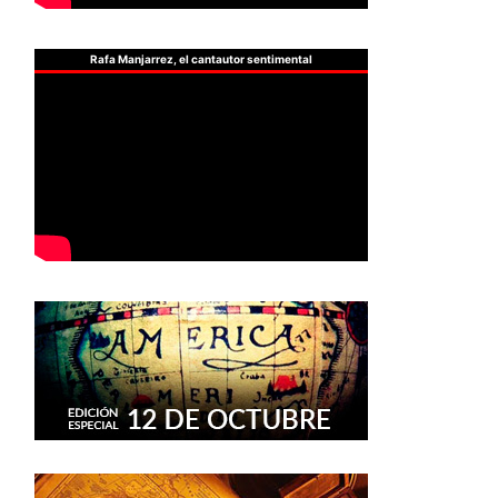
Rafa Manjarrez, el cantautor sentimental