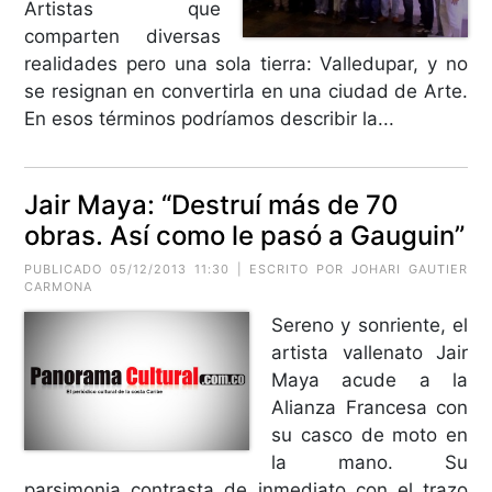
Artistas que
comparten diversas
realidades pero una sola tierra: Valledupar, y no
se resignan en convertirla en una ciudad de Arte.
En esos términos podríamos describir la...
Jair Maya: “Destruí más de 70
obras. Así como le pasó a Gauguin”
PUBLICADO 05/12/2013 11:30 | ESCRITO POR
JOHARI GAUTIER
CARMONA
Sereno y sonriente, el
artista vallenato Jair
Maya acude a la
Alianza Francesa con
su casco de moto en
la mano. Su
parsimonia contrasta de inmediato con el trazo