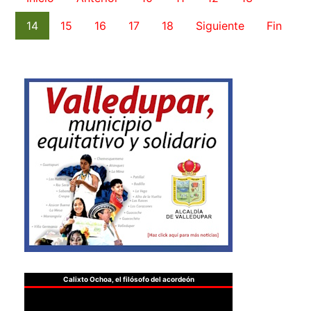
14
15
16
17
18
Siguiente
Fin
Calixto Ochoa, el filósofo del acordeón