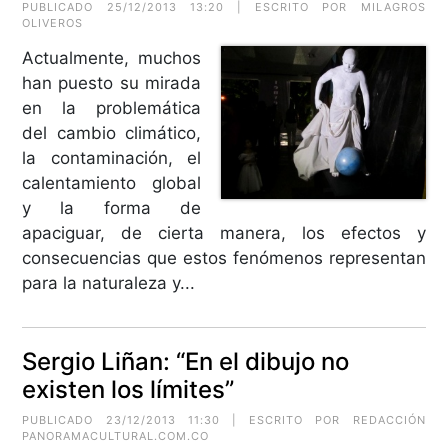
PUBLICADO 25/12/2013 13:20 | ESCRITO POR MILAGROS
OLIVEROS
Actualmente, muchos
han puesto su mirada
en la problemática
del cambio climático,
la contaminación, el
calentamiento global
y la forma de
apaciguar, de cierta manera, los efectos y
consecuencias que estos fenómenos representan
para la naturaleza y...
Sergio Liñan: “En el dibujo no
existen los límites”
PUBLICADO 23/12/2013 11:30 | ESCRITO POR REDACCIÓN
PANORAMACULTURAL.COM.CO