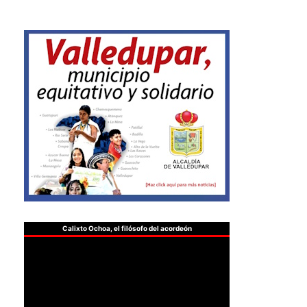
Calixto Ochoa, el filósofo del acordeón