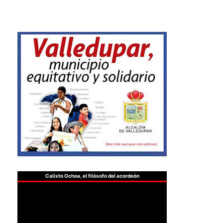
Calixto Ochoa, el filósofo del acordeón