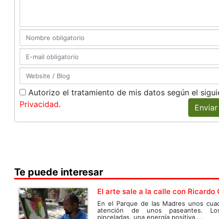
Autorizo el tratamiento de mis datos según el sigu
Privacidad
.
Enviar
Te puede interesar
El arte sale a la calle con Ricardo
En el Parque de las Madres unos cuad
atención de unos paseantes. Los
pinceladas, una energía positiva,...