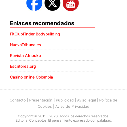
Enlaces recomendados
FitClubFinder Bodybuilding
NuevaTribuna.es
Revista Afribuku
Escritores.org
Casino online Colombia
Contacto
|
Presentación
|
Publicidad
|
Aviso legal
|
Política de
Cookies
|
Aviso de Privacidad
Copyright © 2011 - 2026. Todos los derechos reservados.
Editorial Conceptos. El pensamiento expresado con palabras.