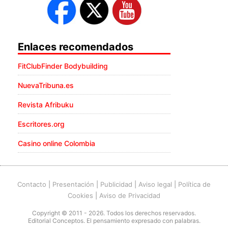
Enlaces recomendados
FitClubFinder Bodybuilding
NuevaTribuna.es
Revista Afribuku
Escritores.org
Casino online Colombia
Contacto
|
Presentación
|
Publicidad
|
Aviso legal
|
Política de
Cookies
|
Aviso de Privacidad
Copyright © 2011 - 2026. Todos los derechos reservados.
Editorial Conceptos. El pensamiento expresado con palabras.