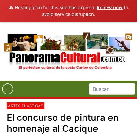
⚠️ Hosting plan for this site has expired.
Renew now
to
avoid service disruption.
ARTES PLÁSTICAS
El concurso de pintura en
homenaje al Cacique