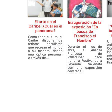
El arte en el
Inauguración de la
Caribe: ¿Cuál es el
“
exposición “En
panorama?
b
busca de
Francisco el
Como toda cultura, el
Hombre”
Caribe dispone de
Un 
artistas peculiares
As
Durante el mes de
que recrean el mundo
C
abril, la Alianza
a su manera, desde
in
Francesa de
una óptica personal.
pr
Valledupar hace
A través de...
rea
honor al Festival de la
Fra
Leyenda Vallenata
con una exposición
centrada...