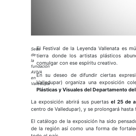
El Festival de la Leyenda Vallenata es mú
Sede
de
tierra donde los artistas plásticos abu
la
comulgar con ese espíritu creativo.
fundación
AVIVA
En su deseo de difundir ciertas expresi
en
Valledupar) organiza una exposición col
Valledupar
Plásticas y Visuales del Departamento de
La exposición abrirá sus puertas
el 25 de a
centro de Valledupar), y se prolongará hasta f
El catálogo de la exposición ha sido pensad
de la región así como una forma de fortalec
todo el país.