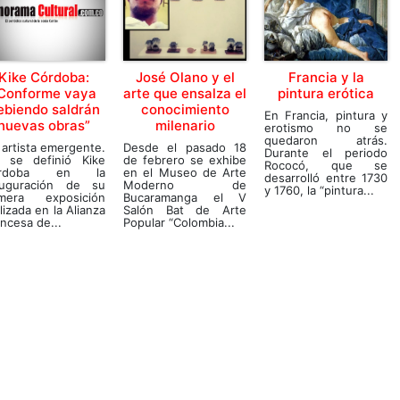
Kike Córdoba:
José Olano y el
Francia y la
Conforme vaya
arte que ensalza el
pintura erótica
ebiendo saldrán
conocimiento
En Francia, pintura y
nuevas obras”
milenario
erotismo no se
quedaron atrás.
artista emergente.
Desde el pasado 18
Durante el periodo
í se definió Kike
de febrero se exhibe
Rococó, que se
órdoba en la
en el Museo de Arte
desarrolló entre 1730
auguración de su
Moderno de
y 1760, la “pintura...
imera exposición
Bucaramanga el V
lizada en la Alianza
Salón Bat de Arte
ncesa de...
Popular “Colombia...