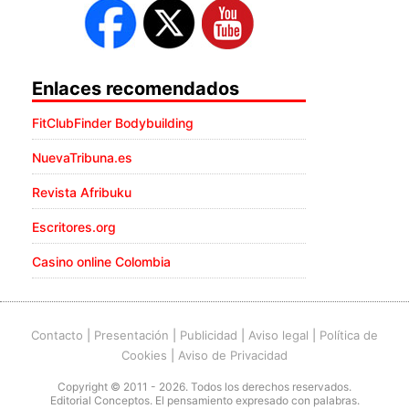
Enlaces recomendados
FitClubFinder Bodybuilding
NuevaTribuna.es
Revista Afribuku
Escritores.org
Casino online Colombia
Contacto
|
Presentación
|
Publicidad
|
Aviso legal
|
Política de
Cookies
|
Aviso de Privacidad
Copyright © 2011 - 2026. Todos los derechos reservados.
Editorial Conceptos. El pensamiento expresado con palabras.