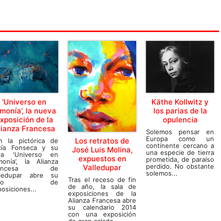
‘Universo en
Käthe Kollwitz y
monía’, la nueva
los parias de la
xposición de la
opulencia
lianza Francesa
Solemos pensar en
Europa como un
Los retratos de
n la pictórica de
continente cercano a
cía Fonseca y su
José Luis Molina,
una especie de tierra
ra ‘Universo en
expuestos en
prometida, de paraíso
monía’, la Alianza
perdido. No obstante
Valledupar
rancesa de
solemos...
lledupar abre su
Tras el receso de fin
iclo de
de año, la sala de
osiciones...
exposiciones de la
Alianza Francesa abre
su calendario 2014
con una exposición