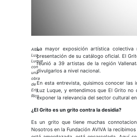
La mayor exposición artística colectiva
Alba
Luz
presentación de su catálogo oficial. El Gri
Luque
reunió a 39 artistas de la región Vallenat
con
divulgarlos a nivel nacional.
una
obra
En esta entrevista, quisimos conocer las 
de
Luz Luque, y entendimos que El Grito no c
Erly
Rico
exponer la relevancia del sector cultural en
¿El Grito es un grito contra la desidia?
Es un grito que tiene muchas connotacione
Nosotros en la Fundación AVIVA la recibimo
está amordazada, está encarcelada. Aquí se