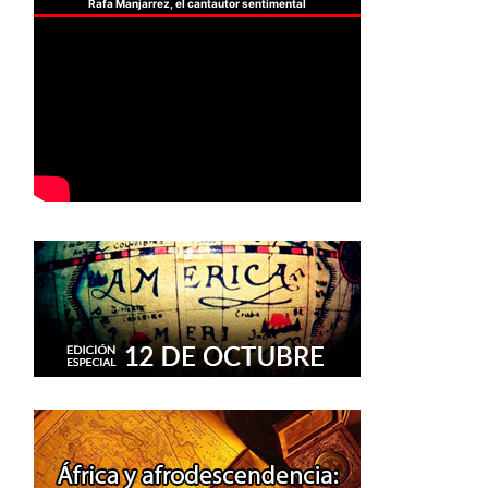
Rafa Manjarrez, el cantautor sentimental