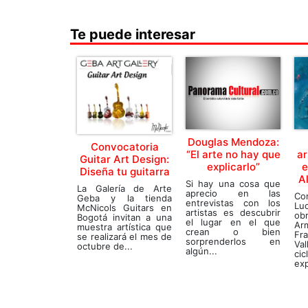
Te puede interesar
Douglas Mendoza:
Convocatoria
“El arte no hay que
ar
Guitar Art Design:
explicarlo”
e
Diseña tu guitarra
A
Si hay una cosa que
La Galería de Arte
aprecio en las
Co
Geba y la tienda
entrevistas con los
Lu
McNicols Guitars en
artistas es descubrir
ob
Bogotá invitan a una
el lugar en el que
Ar
muestra artística que
crean o bien
F
se realizará el mes de
sorprenderlos en
Va
octubre de...
algún...
c
exp