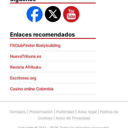
Enlaces recomendados
FitClubFinder Bodybuilding
NuevaTribuna.es
Revista Afribuku
Escritores.org
Casino online Colombia
Contacto
|
Presentación
|
Publicidad
|
Aviso legal
|
Política de
Cookies
|
Aviso de Privacidad
Copyright © 2011 - 2026. Todos los derechos reservados.