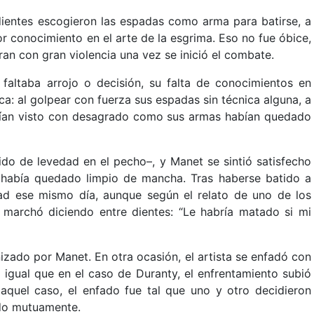
dientes escogieron las espadas como arma para batirse, a
r conocimiento en el arte de la esgrima. Eso no fue óbice,
an con gran violencia una vez se inició el combate.
faltaba arrojo o decisión, su falta de conocimientos en
a: al golpear con fuerza sus espadas sin técnica alguna, a
ían visto con desagrado como sus armas habían quedado
ido de levedad en el pecho–, y Manet se sintió satisfecho
 había quedado limpio de mancha. Tras haberse batido a
tad ese mismo día, aunque según el relato de uno de los
e marchó diciendo entre dientes: “Le habría matado si mi
zado por Manet. En otra ocasión, el artista se enfadó con
l igual que en el caso de Duranty, el enfrentamiento subió
quel caso, el enfado fue tal que uno y otro decidieron
ado mutuamente.