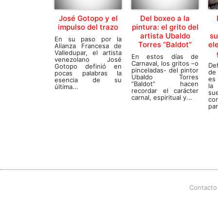
José Gotopo y el
Del boxeo a la
impulso del trazo
pintura: el grito del
artista Ubaldo
su
En su paso por la
Torres “Baldot”
el
Alianza Francesa de
Valledupar, el artista
En estos días de
venezolano José
Carnaval, los gritos –o
Def
Gotopo definió en
pinceladas- del pintor
de
pocas palabras la
Ubaldo Torres
es 
esencia de su
“Baldot” hacen
la
última...
recordar el carácter
su
carnal, espiritual y...
co
par
Contacto