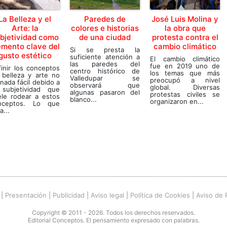
La Belleza y el
Paredes de
José Luis Molina y
Arte: la
colores e historias
la obra que
bjetividad como
de una ciudad
protesta contra el
emento clave del
cambio climático
Si se presta la
gusto estético
suficiente atención a
El cambio climático
las paredes del
fue en 2019 uno de
inir los conceptos
centro histórico de
los temas que más
 belleza y arte no
Valledupar se
preocupó a nivel
nada fácil debido a
observará que
global. Diversas
 subjetividad que
algunas pasaron del
protestas civiles se
ele rodear a estos
blanco...
organizaron en...
nceptos. Lo que
a...
|
Presentación
|
Publicidad
|
Aviso legal
|
Política de Cookies
|
Aviso de 
Copyright © 2011 - 2026. Todos los derechos reservados.
Editorial Conceptos. El pensamiento expresado con palabras.