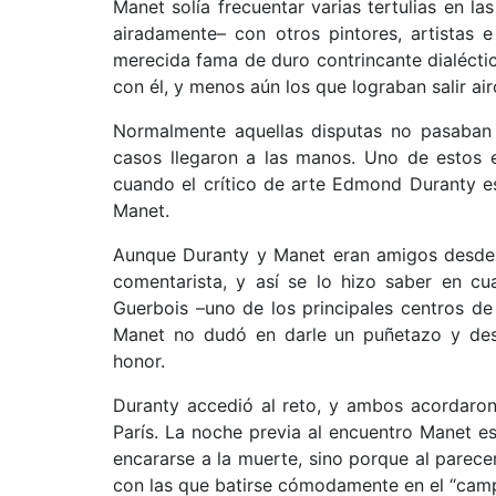
Manet solía frecuentar varias tertulias en l
airadamente– con otros pintores, artistas e
merecida fama de duro contrincante dialéctico
con él, y menos aún los que lograban salir ai
Normalmente aquellas disputas no pasaban 
casos llegaron a las manos. Uno de estos e
cuando el crítico de arte Edmond Duranty e
Manet.
Aunque Duranty y Manet eran amigos desde h
comentarista, y así se lo hizo saber en c
Guerbois –uno de los principales centros de
Manet no dudó en darle un puñetazo y desp
honor.
Duranty accedió al reto, y ambos acordaron
París. La noche previa al encuentro Manet e
encararse a la muerte, sino porque al parec
con las que batirse cómodamente en el “camp