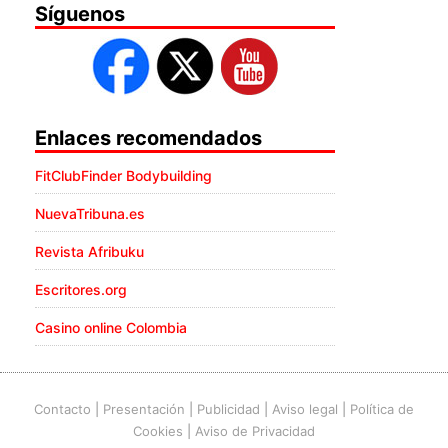
Síguenos
Enlaces recomendados
FitClubFinder Bodybuilding
NuevaTribuna.es
Revista Afribuku
Escritores.org
Casino online Colombia
Contacto
|
Presentación
|
Publicidad
|
Aviso legal
|
Política de
Cookies
|
Aviso de Privacidad