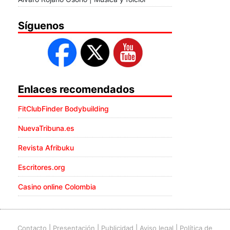
Síguenos
Enlaces recomendados
FitClubFinder Bodybuilding
NuevaTribuna.es
Revista Afribuku
Escritores.org
Casino online Colombia
Contacto
|
Presentación
|
Publicidad
|
Aviso legal
|
Política de