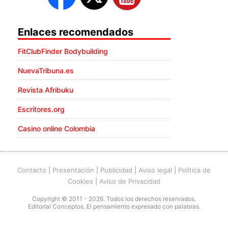
Enlaces recomendados
FitClubFinder Bodybuilding
NuevaTribuna.es
Revista Afribuku
Escritores.org
Casino online Colombia
Contacto
|
Presentación
|
Publicidad
|
Aviso legal
|
Política de
Cookies
|
Aviso de Privacidad
Copyright © 2011 - 2026. Todos los derechos reservados.
Editorial Conceptos. El pensamiento expresado con palabras.