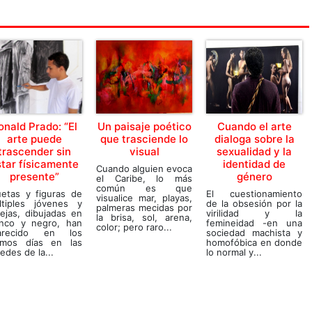
onald Prado: “El
Un paisaje poético
Cuando el arte
arte puede
que trasciende lo
dialoga sobre la
trascender sin
visual
sexualidad y la
star físicamente
identidad de
Cuando alguien evoca
presente”
género
el Caribe, lo más
común es que
uetas y figuras de
El cuestionamiento
visualice mar, playas,
ltiples jóvenes y
de la obsesión por la
palmeras mecidas por
ejas, dibujadas en
virilidad y la
la brisa, sol, arena,
anco y negro, han
femineidad -en una
color; pero raro...
arecido en los
sociedad machista y
timos días en las
homofóbica en donde
edes de la...
lo normal y...