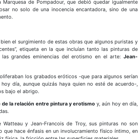
la Marquesa de Pompadour, que debió quedar igualmente
ebosar no solo de una inocencia encantadora, sino de una
mento.
 bien el surgimiento de estas obras que algunos puristas y
entes”, etiqueta en la que incluían tanto las pinturas de
las grandes eminencias del erotismo en el arte:
Jean-
oliferaban los grabados eróticos -que para algunos serían
e hoy día, aunque quizás haya quien no esté de acuerdo-,
s bajo el abrigo.
de la relación entre pintura y erotismo
y, aún hoy en día,
das.
e Watteau y Jean-Francois de Troy, sus pinturas no son
o que hace énfasis en un involucramiento físico íntimo, en
física, la fricción entre las superficies materiales.