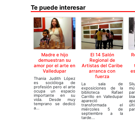
Te puede interesar
Madre e hijo
El 14 Salón
R
demuestran su
Regional de
amor por el arte en
Artistas del Caribe
Valledupar
arranca con
e
fuerza
Thania Judith López
es socióloga de
La sala de
Sil
profesión pero el arte
exposiciones de la
mú
ocupa un espacio
biblioteca Rafael
par
importante en su
Carrillo en Valledupar
bl
vida. Desde muy
apareció
ap
temprano se dedicó
transformada el
úl
a...
miércoles 5 de
par
septiembre a la
tarde...