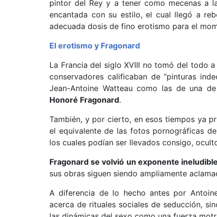
pintor del Rey y a tener como mecenas a 
encantada con su estilo, el cual llegó a r
adecuada dosis de fino erotismo para el mo
El erotismo y Fragonard
La Francia del siglo XVIII no tomó del todo a
conservadores calificaban de “pinturas indec
Jean-Antoine Watteau como las de una de 
Honoré Fragonard
.
También, y por cierto, en esos tiempos ya pr
el equivalente de las fotos pornográficas d
los cuales podían ser llevados consigo, oculto
Fragonard se volvió un exponente ineludible 
sus obras siguen siendo ampliamente aclama
A diferencia de lo hecho antes por Antoin
acerca de rituales sociales de seducción, sin
las dinámicas del sexo como una fuerza motriz 