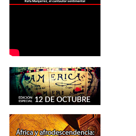
Rafa Manjarrez, el cantautor sentimental