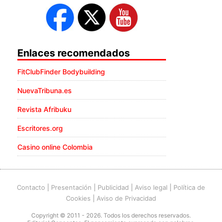
Enlaces recomendados
FitClubFinder Bodybuilding
NuevaTribuna.es
Revista Afribuku
Escritores.org
Casino online Colombia
Contacto
|
Presentación
|
Publicidad
|
Aviso legal
|
Política de
Cookies
|
Aviso de Privacidad
Copyright © 2011 - 2026. Todos los derechos reservados.