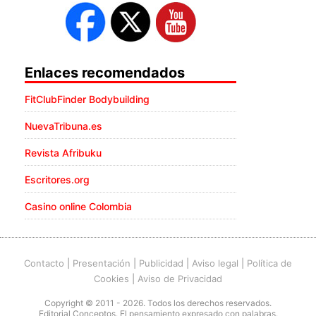
Enlaces recomendados
FitClubFinder Bodybuilding
NuevaTribuna.es
Revista Afribuku
Escritores.org
Casino online Colombia
Contacto
|
Presentación
|
Publicidad
|
Aviso legal
|
Política de
Cookies
|
Aviso de Privacidad
Copyright © 2011 - 2026. Todos los derechos reservados.
Editorial Conceptos. El pensamiento expresado con palabras.