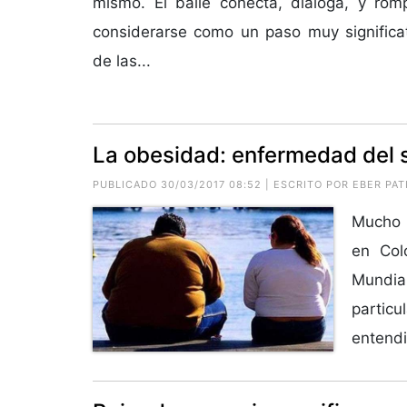
mismo. El baile conecta, dialoga, y rom
considerarse como un paso muy significat
de las...
La obesidad: enfermedad del s
PUBLICADO 30/03/2017 08:52 | ESCRITO POR
EBER PAT
Mucho 
en Col
Mundial
partic
entendi