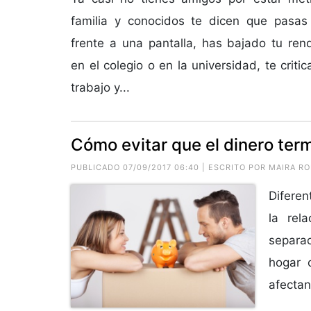
familia y conocidos te dicen que pasa
frente a una pantalla, has bajado tu re
en el colegio o en la universidad, te criti
trabajo y...
Cómo evitar que el dinero term
PUBLICADO 07/09/2017 06:40 | ESCRITO POR
MAIRA R
Diferen
la rel
separac
hogar 
afectan