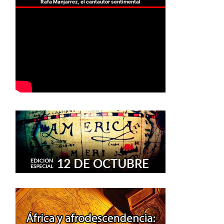
Rafa Manjarrez, el cantautor sentimental