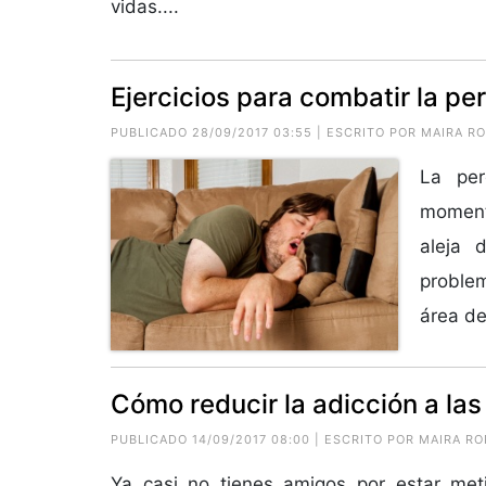
vidas....
Ejercicios para combatir la pe
PUBLICADO 28/09/2017 03:55 | ESCRITO POR
MAIRA R
La per
moment
aleja 
proble
área de
PUBLICADO 14/09/2017 08:00 | ESCRITO POR
MAIRA RO
Ya casi no tienes amigos por estar meti