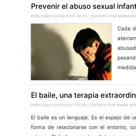
Prevenir el abuso sexual infant
PUBLICADO 03/08/2017 08:20 | ESCRITO POR
MAIRA R
Cada dí
aterram
abusada
pasand
medida
El baile, una terapia extraordin
PUBLICADO 21/07/2017 07:00 | ESCRITO POR
MAIRA RO
El baile es un lenguaje. Es el espejo de 
forma de relacionarse con el entorno, co