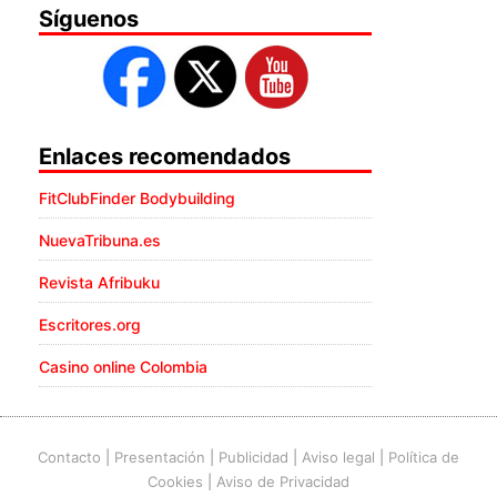
Síguenos
Enlaces recomendados
FitClubFinder Bodybuilding
NuevaTribuna.es
Revista Afribuku
Escritores.org
Casino online Colombia
Contacto
|
Presentación
|
Publicidad
|
Aviso legal
|
Política de
Cookies
|
Aviso de Privacidad